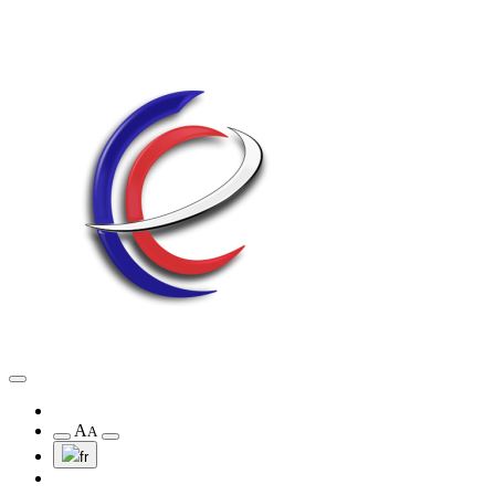
A
A
fr